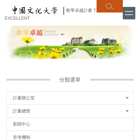
跳
教學卓越計畫
TEACHING
到
主
EXCELLENT
要
內
容
區
分類選單
計畫辦公室
計畫總覽
新聞中心
管考機制