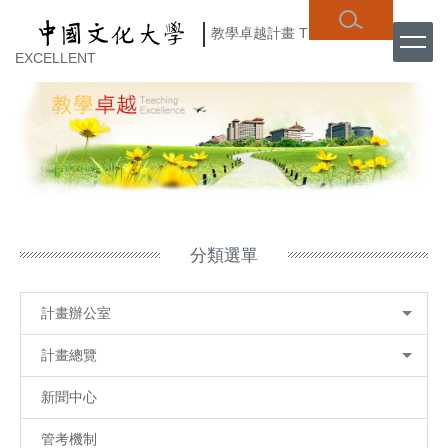
跳
教學卓越計畫
TEACHING
到
主
EXCELLENT
要
內
容
區
分類選單
計畫辦公室
計畫總覽
新聞中心
管考機制